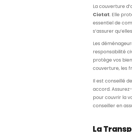
La couverture d’a
Ciotat
. Elle pr
essentiel de com
s’assurer qu’elle
Les déménageurs 
responsabilité c
protège vos bien
couverture, les 
Il est conseillé 
accord. Assurez-v
pour couvrir la v
conseiller en as
La Transp