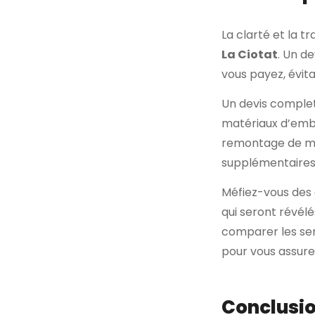
La clarté et la t
La Ciotat
. Un d
vous payez, évit
Un devis complet 
matériaux d’emb
remontage de meub
supplémentaires 
Méfiez-vous des 
qui seront révél
comparer les ser
pour vous assure
Conclusi