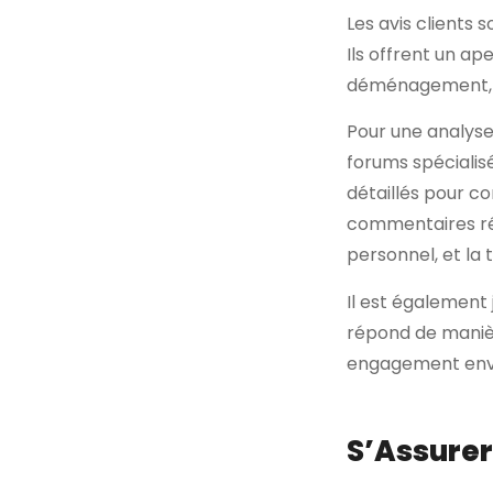
Les avis clients 
Ils offrent un ap
déménagement, me
Pour une analyse 
forums spécialis
détaillés pour co
commentaires réc
personnel, et la 
Il est également 
répond de manièr
engagement enver
S’Assurer