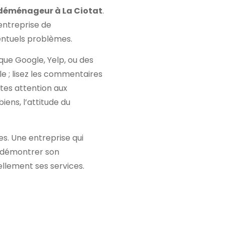
 déménageur à La Ciotat
.
 entreprise de
entuels problèmes.
 que Google, Yelp, ou des
e ; lisez les commentaires
ites attention aux
ens, l’attitude du
es. Une entreprise qui
t démontrer son
ellement ses services.