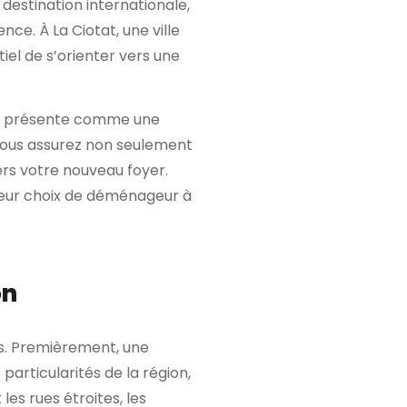
 destination internationale,
nce. À La Ciotat, une ville
tiel de s’orienter vers une
se présente comme une
 vous assurez non seulement
ers votre nouveau foyer.
illeur choix de déménageur à
on
s. Premièrement, une
rticularités de la région,
les rues étroites, les