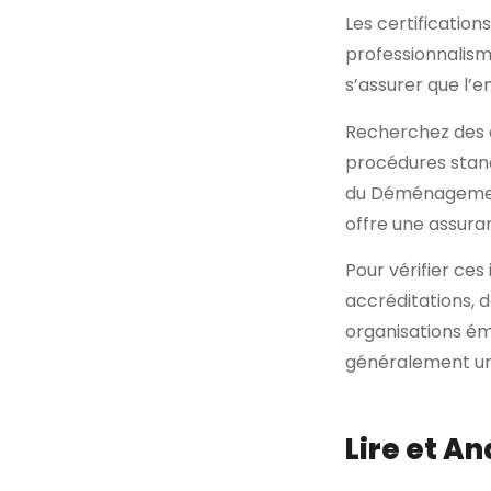
Les certifications
professionnalis
s’assurer que l’e
Recherchez des ce
procédures stand
du Déménagement
offre une assuran
Pour vérifier ce
accréditations, 
organisations ém
généralement un
Lire et An