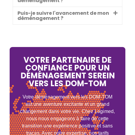
déménagement ?
Puis-je suivre l'avancement de mon
déménagement ?
VOTRE PARTENAIRE DE
CONFIANCE POUR UN
DÉMÉNAGEMENT SEREIN
VERS LES DOM-TOM
Votre déménagement vers les DOM-TOM
est une aventure excitante et un grand
changement dans votre vie. Chez Logimed,
nous nous engageons à faire de cette
transition une expérience positive et sans
tracas. Avec notre expertise, nos tarifs