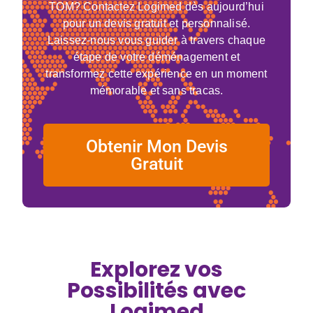
TOM? Contactez Logimed dès aujourd’hui
pour un devis gratuit et personnalisé.
Laissez-nous vous guider à travers chaque
étape de votre déménagement et
transformez cette expérience en un moment
mémorable et sans tracas.
Obtenir Mon Devis
Gratuit
Explorez vos
Possibilités avec
Logimed