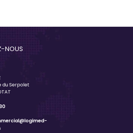
Z-NOUS
2
 du Serpolet
IOTAT
 30
mmercial@logimed-
m