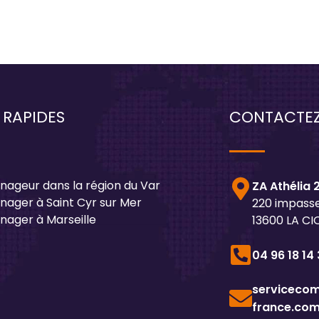
 RAPIDES
CONTACTE
ageur dans la région du Var
ZA Athélia 
ager à Saint Cyr sur Mer
220 impasse
ager à Marseille
13600 LA C
04 96 18 14
serviceco
france.co