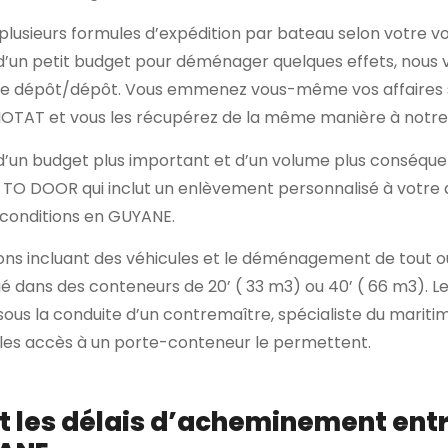
lusieurs formules d’expédition par bateau selon votre v
 d’un petit budget pour déménager quelques effets, nous
e dépôt/dépôt. Vous emmenez vous-même vos affaires s
CIOTAT et vous les récupérez de la même manière à notr
 d’un budget plus important et d’un volume plus conséqu
TO DOOR qui inclut un enlèvement personnalisé à votre do
conditions en GUYANE.
ions incluant des véhicules et le déménagement de tout ou
é dans des conteneurs de 20’ ( 33 m3) ou 40’ ( 66 m3). L
sous la conduite d’un contremaître, spécialiste du mariti
i les accès à un porte-conteneur le permettent.
t les délais d’acheminement ent