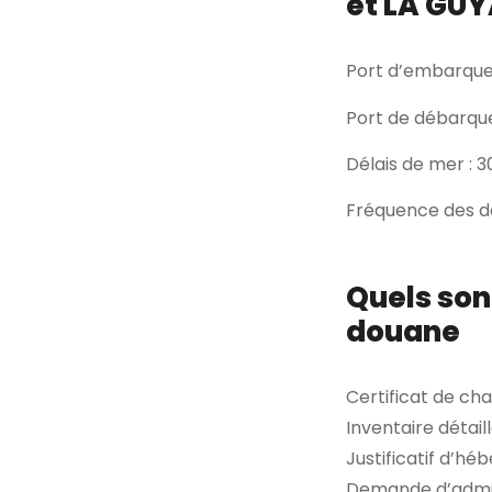
et LA GUY
Port d’embarque
Port de débarq
Délais de mer : 3
Fréquence des dé
Quels son
douane
Certificat de ch
Inventaire détaill
Justificatif d’h
Demande d’admiss