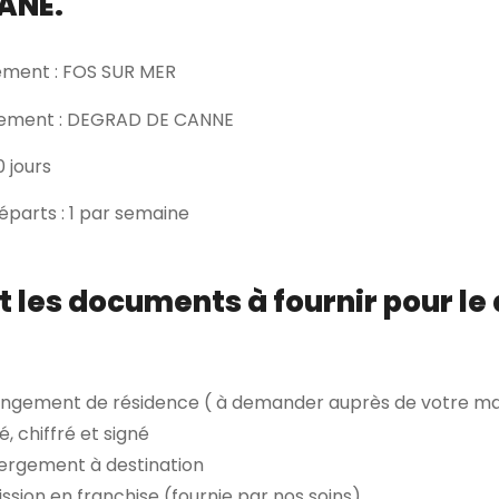
ANE.
ment : FOS SUR MER
uement : DEGRAD DE CANNE
0 jours
parts : 1 par semaine
t les documents à fournir pour le
angement de résidence ( à demander auprès de votre ma
é, chiffré et signé
ébergement à destination
ion en franchise (fournie par nos soins)