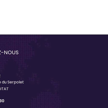
Z-NOUS
2
 du Serpolet
IOTAT
 30