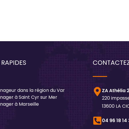
 RAPIDES
CONTACTE
ageur dans la région du Var
ZA Athélia 
ager à Saint Cyr sur Mer
220 impasse
ager à Marseille
13600 LA C
04 96 18 14