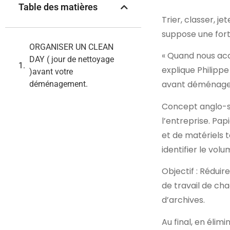
Table des matières
Trier, classer, 
suppose une fort
ORGANISER UN CLEAN
« Quand nous acc
DAY ( jour de nettoyage
explique Philipp
)avant votre
avant déménageme
déménagement.
Concept anglo-sa
l’entreprise. Pap
et de matériels 
identifier le volu
Objectif : Rédui
de travail de ch
d’archives.
Au final, en élim