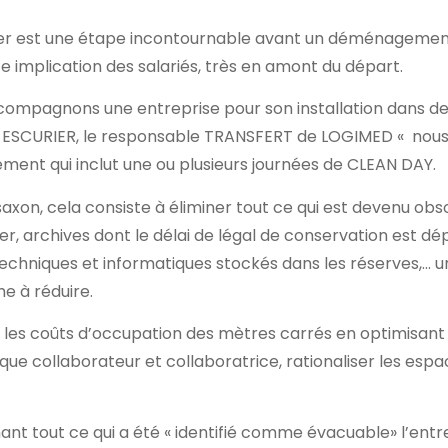
jeter est une étape incontournable avant un déménagement
e implication des salariés, très en amont du départ.
ompagnons une entreprise pour son installation dans de
e ESCURIER, le responsable TRANSFERT de LOGIMED « nous
nt qui inclut une ou plusieurs journées de CLEAN DAY.
xon, cela consiste à éliminer tout ce qui est devenu obsol
ier, archives dont le délai de légal de conservation est dé
techniques et informatiques stockés dans les réserves,… 
me à réduire.
re les coûts d’occupation des mètres carrés en optimisant
aque collaborateur et collaboratrice, rationaliser les esp
inant tout ce qui a été « identifié comme évacuable» l’en